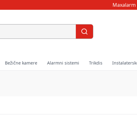
Maxalarm 
Bežične kamere
Alarmni sistemi
Trikdis
Instalatersk