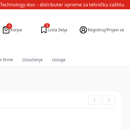
Technology doo
– distributer opreme za tehničku zaštitu
0
0
Korpa
Lista želja
Registruj/Prijavi se
e firme
Ozvučenje
Usluge