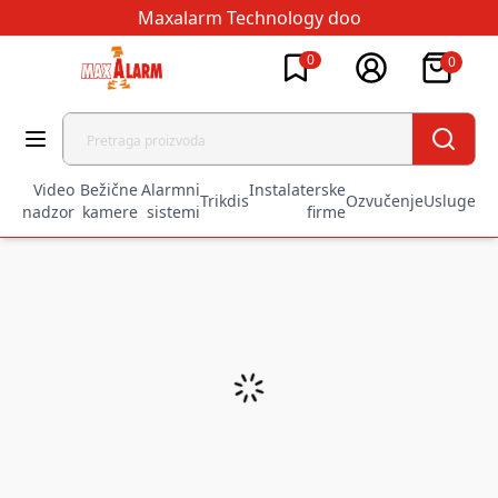
Maxalarm Technology doo
0
0
Video
Bežične
Alarmni
Instalaterske
Trikdis
Ozvučenje
Usluge
nadzor
kamere
sistemi
firme