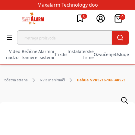
Maxalarm Technology doo
0
0
Video
Bežične
Alarmni
Instalaterske
Trikdis
Ozvučenje
Usluge
nadzor
kamere
sistemi
firme
Početna strana
NVR IP snimači
Dahua NVR5216-16P-4KS2E