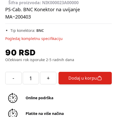
Šifra proizvoda:
NIK000023A00000
PS-Cab. BNC Konektor na uvijanje
MA~200403
Tip konektora
:
BNC
Pogledaj kompletnu specifikaciju
90
RSD
Očekivani rok isporuke 2-5 radnih dana
-
+
Dodaj u korpu
Online podrška
Platite na više načina