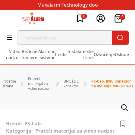
Maxalarm Technology doo
0
0
Video
Bežične
Alarmni
Instalaterske
Trikdis
Ozvučenje
Usluge
nadzor
kamere
sistemi
firme
Prateći
Početna
BNC i DC
PS-Cab. BNC Konektor
materijal za
strana
konektori
na uvijanje MA~200403
video nadzor
Brend:
PS-Cab.
Kategorija:
Prateći materijal za video nadzor