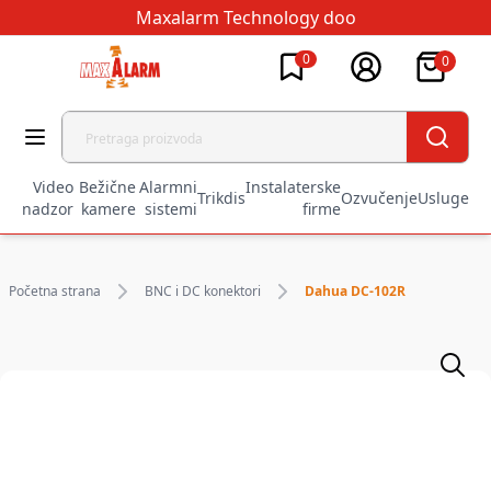
Maxalarm Technology doo
0
0
Video
Bežične
Alarmni
Instalaterske
Trikdis
Ozvučenje
Usluge
nadzor
kamere
sistemi
firme
Početna strana
BNC i DC konektori
Dahua DC-102R