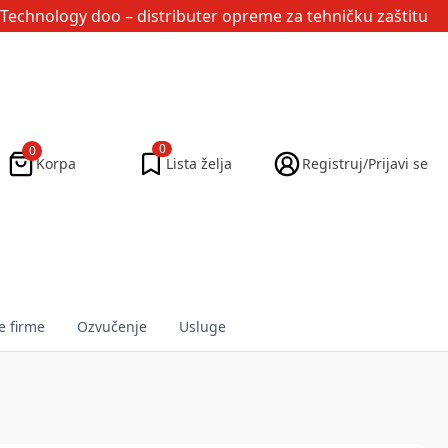
Technology doo
– distributer opreme za tehničku zaštitu
0
0
Korpa
Lista želja
Registruj/Prijavi se
e firme
Ozvučenje
Usluge