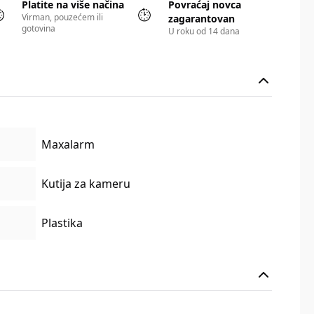
Platite na više načina
Povraćaj novca
Virman, pouzećem ili
zagarantovan
gotovina
U roku od 14 dana
Maxalarm
Kutija za kameru
Plastika