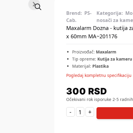
Brend:
PS-
Kategorija:
Mon
Cab.
nosači za kame
Maxalarm Dozna - kutija z
x 60mm MA~201176
Proizvođač
:
Maxalarm
Tip opreme
:
Kutija za kameru
Materijal
:
Plastika
Pogledaj kompletnu specifikaciju
300
RSD
Očekivani rok isporuke 2-5 radni
-
+