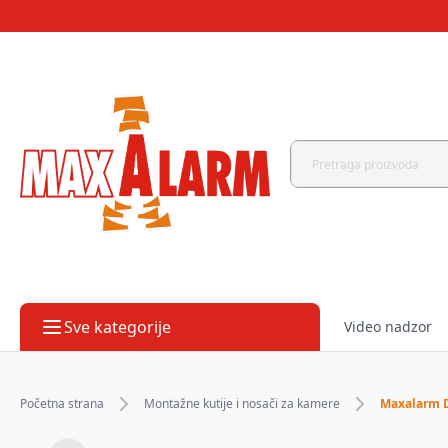
Sve kategorije
Video nadzor
Početna strana
Montažne kutije i nosači za kamere
Maxalarm D