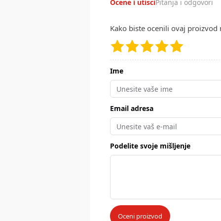
Ocene i utisci
Pitanja i odgovori
Kako biste ocenili ovaj proizvod 
Ime
Email adresa
Podelite svoje mišljenje
Oceni proizvod