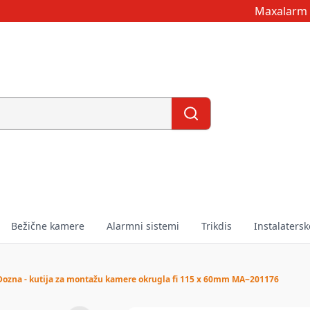
Maxalarm 
Bežične kamere
Alarmni sistemi
Trikdis
Instalatersk
ozna - kutija za montažu kamere okrugla fi 115 x 60mm MA~201176