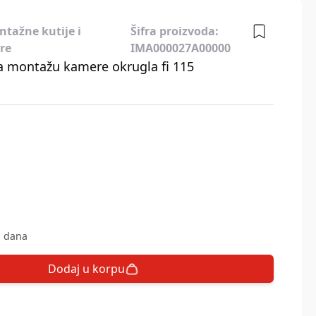
tažne kutije i
Šifra proizvoda:
re
IMA000027A00000
a montažu kamere okrugla fi 115
h dana
Dodaj u korpu