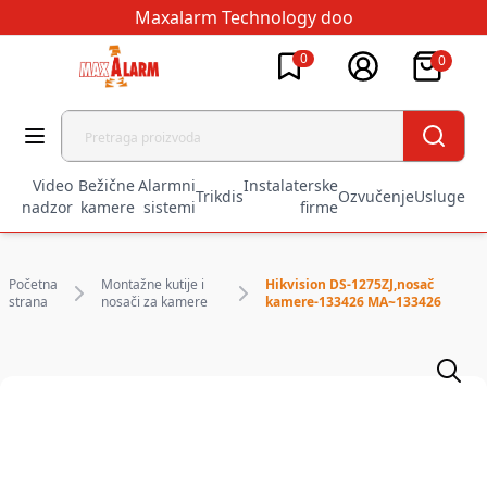
Maxalarm Technology doo
0
0
Video
Bežične
Alarmni
Instalaterske
Trikdis
Ozvučenje
Usluge
nadzor
kamere
sistemi
firme
Početna
Montažne kutije i
Hikvision DS-1275ZJ,nosač
strana
nosači za kamere
kamere-133426 MA~133426