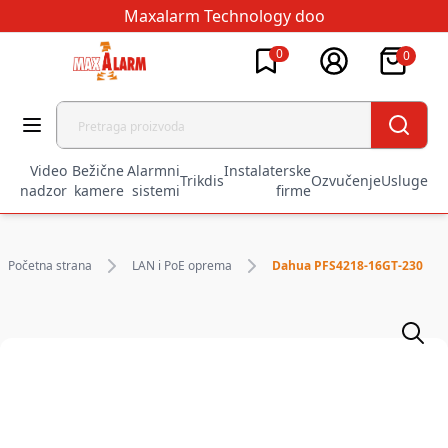
Maxalarm Technology doo
0
0
Video
Bežične
Alarmni
Instalaterske
Trikdis
Ozvučenje
Usluge
nadzor
kamere
sistemi
firme
Početna strana
LAN i PoE oprema
Dahua PFS4218-16GT-230