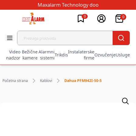
Maxalarm Technology doo
0
0
Video
Bežične
Alarmni
Instalaterske
Trikdis
Ozvučenje
Usluge
nadzor
kamere
sistemi
firme
Početna strana
Kablovi
Dahua PFM942I-50-5