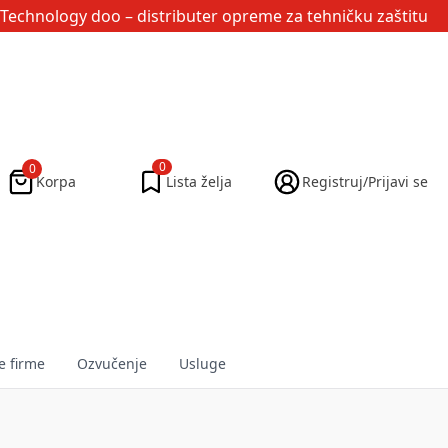
Technology doo
– distributer opreme za tehničku zaštitu
0
0
Korpa
Lista želja
Registruj/Prijavi se
e firme
Ozvučenje
Usluge