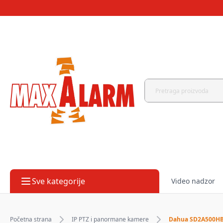
Sve kategorije
Video nadzor
Početna strana
IP PTZ i panormane kamere
Dahua SD2A500HB