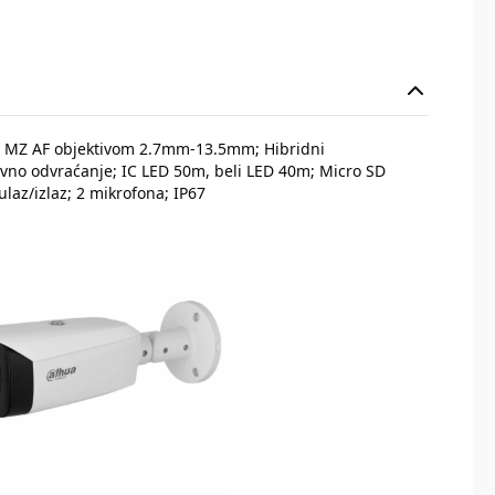
a MZ AF objektivom 2.7mm-13.5mm; Hibridni
ktivno odvraćanje; IC LED 50m, beli LED 40m; Micro SD
 ulaz/izlaz; 2 mikrofona; IP67