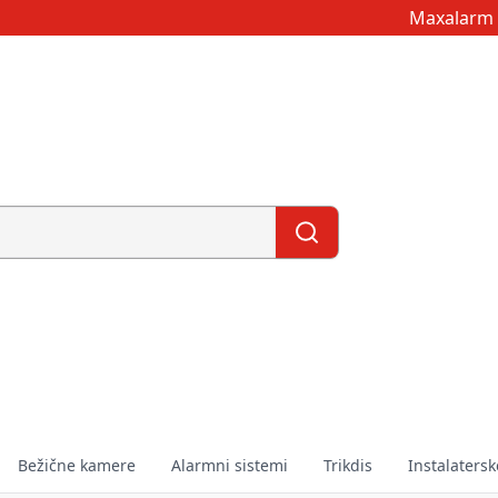
Maxalarm 
Bežične kamere
Alarmni sistemi
Trikdis
Instalatersk