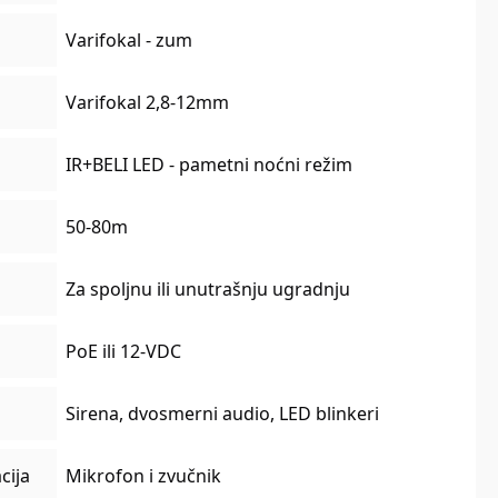
Varifokal - zum
Varifokal 2,8-12mm
IR+BELI LED - pametni noćni režim
50-80m
Za spoljnu ili unutrašnju ugradnju
PoE ili 12-VDC
Sirena, dvosmerni audio, LED blinkeri
cija
Mikrofon i zvučnik