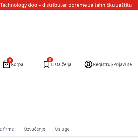
Technology doo
– distributer opreme za tehničku zaštitu
0
0
Korpa
Lista želja
Registruj/Prijavi se
e firme
Ozvučenje
Usluge