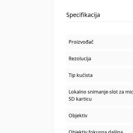
Specifikacija
Proizvođač
Rezolucija
Tip kućista
Lokalno snimanje-slot za mi
SD karticu
Objektiv
Objektiv fokusna daljina