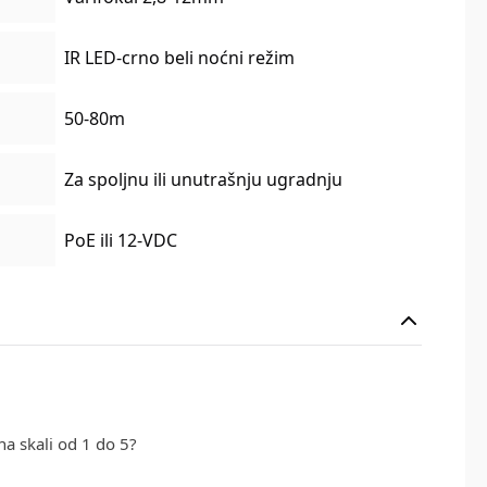
IR LED-crno beli noćni režim
50-80m
Za spoljnu ili unutrašnju ugradnju
PoE ili 12-VDC
na skali od 1 do 5?