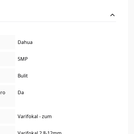
Dahua
5MP
Bulit
cro
Da
Varifokal - zum
Varifokal 2,8-12mm