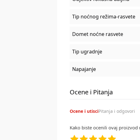
Tip noćnog režima-rasvete
Domet noćne rasvete
Tip ugradnje
Napajanje
Ocene i Pitanja
Ocene i utisci
Pitanja i odgovori
Kako biste ocenili ovaj proizvod 