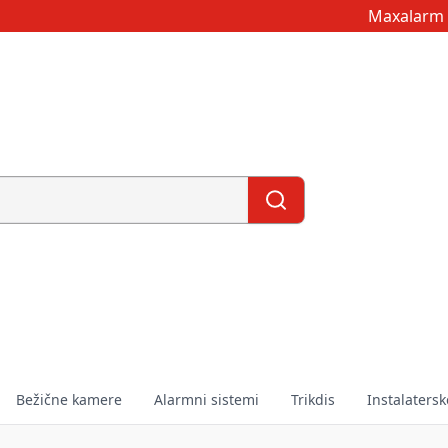
Maxalarm 
Bežične kamere
Alarmni sistemi
Trikdis
Instalatersk