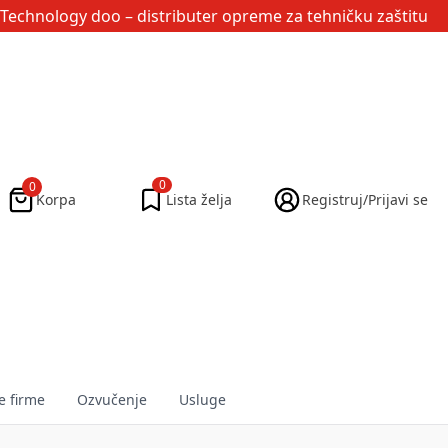
Technology doo
– distributer opreme za tehničku zaštitu
0
0
Korpa
Lista želja
Registruj/Prijavi se
e firme
Ozvučenje
Usluge