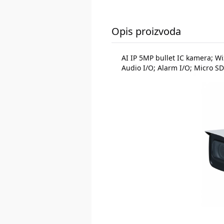
Opis proizvoda
AI IP 5MP bullet IC kamera; W
Audio I/O; Alarm I/O; Micro SD