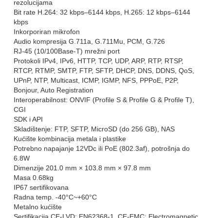
rezolucijama
Bit rate H.264: 32 kbps–6144 kbps, H.265: 12 kbps–6144
kbps
Inkorporiran mikrofon
Audio kompresija G.711a, G.711Mu, PCM, G.726
RJ-45 (10/100Base-T) mrežni port
Protokoli IPv4, IPv6, HTTP, TCP, UDP, ARP, RTP, RTSP,
RTCP, RTMP, SMTP, FTP, SFTP, DHCP, DNS, DDNS, QoS,
UPnP, NTP, Multicast, ICMP, IGMP, NFS, PPPoE, P2P,
Bonjour, Auto Registration
Interoperabilnost: ONVIF (Profile S & Profile G & Profile T),
CGI
SDK i API
Skladištenje: FTP, SFTP, MicroSD (do 256 GB), NAS
Kućište kombinacija metala i plastike
Potrebno napajanje 12VDc ili PoE (802.3af), potrošnja do
6.8W
Dimenzije 201.0 mm × 103.8 mm × 97.8 mm
Masa 0.68kg
IP67 sertifikovana
Radna temp. -40°C~+60°C
Metalno kućište
Sertifikacija CE-LVD: EN62368-1, CE-EMC: Electromagnetic