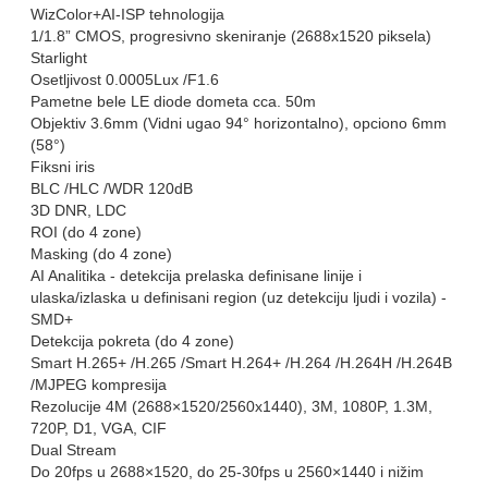
WizColor+AI-ISP tehnologija
1/1.8” CMOS, progresivno skeniranje (2688x1520 piksela)
Starlight
Osetljivost 0.0005Lux /F1.6
Pametne bele LE diode dometa cca. 50m
Objektiv 3.6mm (Vidni ugao 94° horizontalno), opciono 6mm
(58°)
Fiksni iris
BLC /HLC /WDR 120dB
3D DNR, LDC
ROI (do 4 zone)
Masking (do 4 zone)
AI Analitika - detekcija prelaska definisane linije i
ulaska/izlaska u definisani region (uz detekciju ljudi i vozila) -
SMD+
Detekcija pokreta (do 4 zone)
Smart H.265+ /H.265 /Smart H.264+ /H.264 /H.264H /H.264B
/MJPEG kompresija
Rezolucije 4M (2688×1520/2560x1440), 3M, 1080P, 1.3M,
720P, D1, VGA, CIF
Dual Stream
Do 20fps u 2688×1520, do 25-30fps u 2560×1440 i nižim