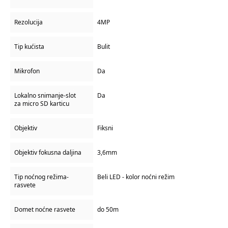
Rezolucija
4MP
Tip kućista
Bulit
Mikrofon
Da
Lokalno snimanje-slot
Da
za micro SD karticu
Objektiv
Fiksni
Objektiv fokusna daljina
3,6mm
Tip noćnog režima-
Beli LED - kolor noćni režim
rasvete
Domet noćne rasvete
do 50m