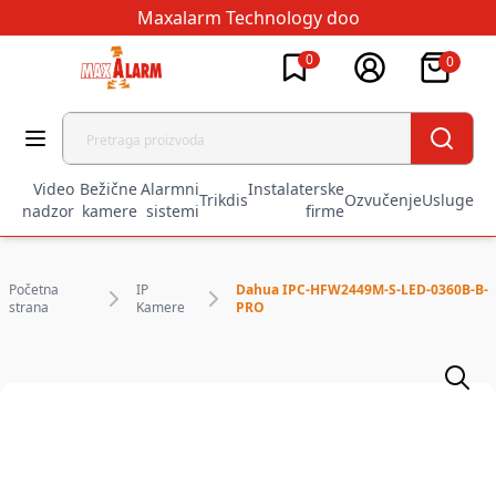
Maxalarm Technology doo
0
0
Video
Bežične
Alarmni
Instalaterske
Trikdis
Ozvučenje
Usluge
nadzor
kamere
sistemi
firme
Početna
IP
Dahua IPC-HFW2449M-S-LED-0360B-B-
strana
Kamere
PRO