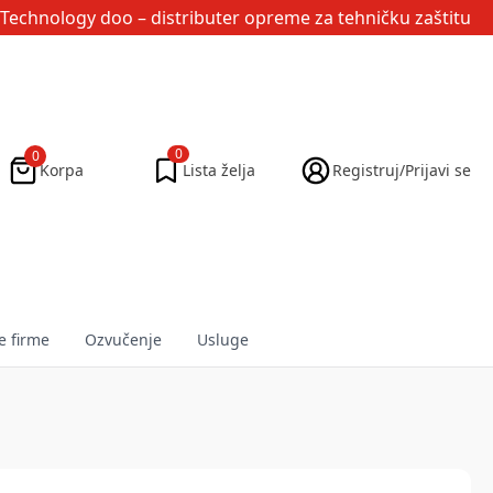
Technology doo
– distributer opreme za tehničku zaštitu
0
0
Korpa
Lista želja
Registruj/Prijavi se
e firme
Ozvučenje
Usluge