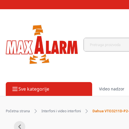
Sve kategorije
Video nadzor
Početna strana
Interfoni i video interfoni
Dahua VTO3211D-P2-S2