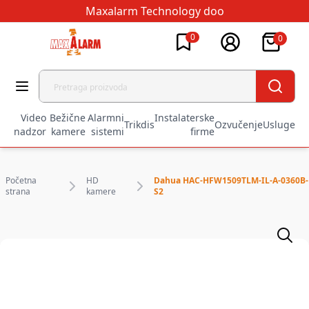
Maxalarm Technology doo
0
0
Video
Bežične
Alarmni
Instalaterske
Trikdis
Ozvučenje
Usluge
nadzor
kamere
sistemi
firme
Početna
HD
Dahua HAC-HFW1509TLM-IL-A-0360B-
strana
kamere
S2