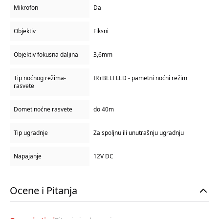
Mikrofon
Da
Objektiv
Fiksni
Objektiv fokusna daljina
3,6mm
Tip noćnog režima-
IR+BELI LED - pametni noćni režim
rasvete
Domet noćne rasvete
do 40m
Tip ugradnje
Za spoljnu ili unutrašnju ugradnju
Napajanje
12V DC
Ocene i Pitanja