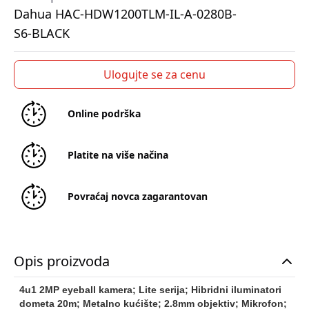
Dahua HAC-HDW1200TLM-IL-A-0280B-
S6-BLACK
Ulogujte se za cenu
Online podrška
Platite na više načina
Povraćaj novca zagarantovan
Opis proizvoda
4u1 2MP eyeball kamera; Lite serija; Hibridni iluminatori
dometa 20m; Metalno kućište; 2.8mm objektiv; Mikrofon;