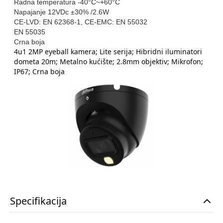
Radna temperatura -40°C~+60°C
Napajanje 12VDc ±30% /2.6W
CE-LVD: EN 62368-1, CE-EMC: EN 55032
EN 55035
Crna boja
4u1 2MP eyeball kamera; Lite serija; Hibridni iluminatori
dometa 20m; Metalno kućište; 2.8mm objektiv; Mikrofon;
IP67; Crna boja
Specifikacija