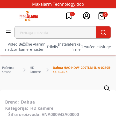
Maxalarm Technology doo
0
0
Video
Bežične
Alarmni
Instalaterske
Trikdis
Ozvučenje
Usluge
nadzor
kamere
sistemi
firme
Početna
HD
Dahua HAC-HDW1200TLM-IL-A-0280B-
strana
kamere
S6-BLACK
Brend:
Dahua
Kategorija:
HD kamere
Šifra proizvoda:
VNA000943A00000