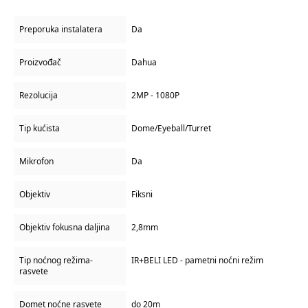
Preporuka instalatera
Da
Proizvođač
Dahua
Rezolucija
2MP - 1080P
Tip kućista
Dome/Eyeball/Turret
Mikrofon
Da
Objektiv
Fiksni
Objektiv fokusna daljina
2,8mm
Tip noćnog režima-
IR+BELI LED - pametni noćni režim
rasvete
Domet noćne rasvete
do 20m