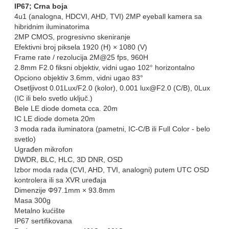
IP67; Crna boja
4u1 (analogna, HDCVI, AHD, TVI) 2MP eyeball kamera sa
hibridnim iluminatorima
2MP CMOS, progresivno skeniranje
Efektivni broj piksela 1920 (H) × 1080 (V)
Frame rate / rezolucija 2M@25 fps, 960H
2.8mm F2.0 fiksni objektiv, vidni ugao 102° horizontalno
Opciono objektiv 3.6mm, vidni ugao 83°
Osetljivost 0.01Lux/F2.0 (kolor), 0.001 lux@F2.0 (C/B), 0Lux
(IC ili belo svetlo uključ.)
Bele LE diode dometa cca. 20m
IC LE diode dometa 20m
3 moda rada iluminatora (pametni, IC-C/B ili Full Color - belo
svetlo)
Ugrađen mikrofon
DWDR, BLC, HLC, 3D DNR, OSD
Izbor moda rada (CVI, AHD, TVI, analogni) putem UTC OSD
kontrolera ili sa XVR uređaja
Dimenzije Φ97.1mm × 93.8mm
Masa 300g
Metalno kućište
IP67 sertifikovana