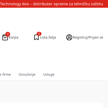
Technology doo
– distributer opreme za tehničku zaštitu
0
0
Korpa
Lista želja
Registruj/Prijavi se
e firme
Ozvučenje
Usluge