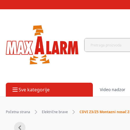
Sve kategorije
Video nadzor
Početna strana
Električne brave
CDVI Z3/Z5 Montazni nosač Z