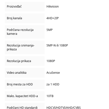
Proizvođač
Hikvision
Broj kanala
4HD+2IP
Podržana rezolucija
5MP
kamera
Rezolucija snimanja-
5MP-N ili 1080P
prikaza
Rezolucija prikaza
1080P
Video analitika
AcuSense
Broj mesta za HDD
za 1 HDD
Maks. kapacitet HDD-a
10TB
Podržani HD standardi
HDCVI/HDTVI/AHD/CVBS