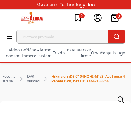
Maxalarm Technology doo
0
0
Video
Bežične
Alarmni
Instalaterske
Trikdis
Ozvučenje
Usluge
nadzor
kamere
sistemi
firme
Početna
DVR
Hikvision iDS-7104HQHI-M1/S, AcuSense 4
strana
snimači
kanala DVR, bez HDD MA~138254