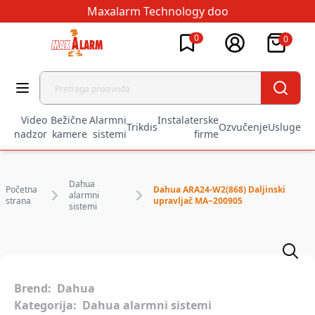
Maxalarm Technology doo
0
0
Video
Bežične
Alarmni
Instalaterske
Trikdis
Ozvučenje
Usluge
nadzor
kamere
sistemi
firme
Dahua
Početna
Dahua ARA24-W2(868) Daljinski
alarmni
strana
upravljač MA~200905
sistemi
Brend:
Dahua
Kategorija:
Dahua alarmni sistemi