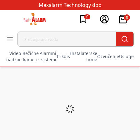
Maxalarm Technology doo
0
0
Video
Bežične
Alarmni
Instalaterske
Trikdis
Ozvučenje
Usluge
nadzor
kamere
sistemi
firme